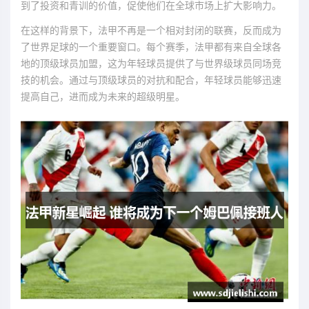
到了投资和青训的价值，促使他们在全球市场上扩大影响力。
在这样的背景下，法甲不再是一个相对封闭的联赛，反而成为
了世界足球的一个重要窗口。每个赛季，法甲都有来自全球各
地的顶级球员加盟，这为年轻球员提供了与世界级球员同场竞
技的机会。通过与顶级球员的对抗和配合，年轻球员能够迅速
提高自己，进而成为未来的超级明星。