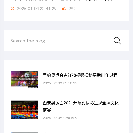
2025-01-04 22:41:29
292
Search the blog...
里约奥运会吉祥物视频揭秘幕后制作过程
2025-09-09 21:18:25
西安奥运会2021开幕式精彩呈现全球文化
盛宴
2025-09-09 19:04:29