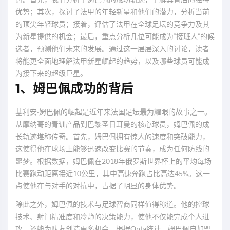
优势；其次，探讨了法甲的年轻新星和他们的潜力，分析当前
的顶尖年轻球员；接着，评估了法甲在全球足坛的竞争力及其
为新星提供的机会；最后，重点分析几位可能成为“接班人”的候
选者，预测他们未来的发展。通过这一层层深入的讨论，读者
将能更全面地理解法甲新星崛起的趋势，以及哪些球员可能成
为接下来的超级巨星。
1、姆巴佩成功的背后
基利安·姆巴佩的崛起是近年来法国足坛最为耀眼的故事之一。
从摩纳哥的青训产品到巴黎圣日耳曼的核心球员，姆巴佩的成
长轨迹堪称传奇。首先，姆巴佩拥有惊人的速度和突破能力，
这使得他在球场上能够迅速改变比赛的节奏，成为任何防线的
噩梦。根据数据，姆巴佩在2018年俄罗斯世界杯上的平均每场
比赛跑动距离接近10公里，其中高速奔跑占比高达45%。这一
点使他在与对手的对抗中，占据了明显的身体优势。
除此之外，姆巴佩的技术与足球智商同样值得称道。他的控球
技术、射门精准度和冷静的决策能力，使他不仅能完成个人进
攻，还能为队友创造更多机会。根据Opta统计，姆巴佩自加盟