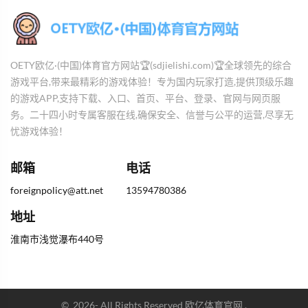
OETY欧亿·(中国)体育官方网站🏆(sdjielishi.com)🏆全球领先的综合
游戏平台,带来最精彩的游戏体验！专为国内玩家打造,提供顶级乐趣
的游戏APP,支持下载、入口、首页、平台、登录、官网与网页服
务。二十四小时专属客服在线,确保安全、信誉与公平的运营,尽享无
忧游戏体验！
邮箱
电话
foreignpolicy@att.net
13594780386
地址
淮南市浅觉瀑布440号
©
2026
- All Rights Reserved
欧亿体育官网
.