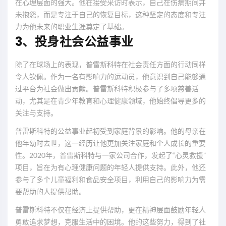
在心理层面的强大。他在接受采访时表示，自己在伤病期间并
未抱怨，而是专注于自己的恢复目标，这种坚定的态度和专注
力为他未来的职业生涯奠定了基础。
3、投身社会公益事业
除了在球场上的表现，普雷斯科特在社会责任方面的行动同样
令人钦佩。作为一名有影响力的运动员，他意识到自己能够通
过平台为社会做出贡献。普雷斯科特积极参与了多项慈善活
动，尤其是在青少年教育和心理健康领域，他始终倡导更多的
关注与支持。
普雷斯科特的公益事业起初受到家庭背景的影响。他的母亲在
他年幼时去世，这一经历让他更加关注家庭和个人成长的重要
性。2020年，普雷斯科特与一家公司合作，发起了“心灵救援”
项目，旨在为有心理健康问题的年轻人提供支持。此外，他还
参与了多个儿童福利和食品安全项目，利用自己的影响力为需
要帮助的人提供帮助。
普雷斯科特不仅在经济上提供帮助，更在精神层面鼓励年轻人
勇敢追求梦想，克服生活中的困境。他的这些努力，得到了社