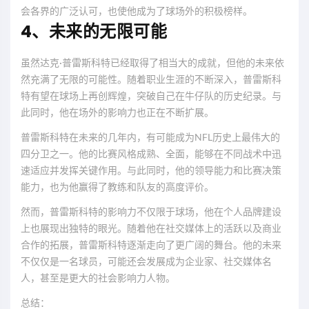
会各界的广泛认可，也使他成为了球场外的积极榜样。
4、未来的无限可能
虽然达克·普雷斯科特已经取得了相当大的成就，但他的未来依
然充满了无限的可能性。随着职业生涯的不断深入，普雷斯科
特有望在球场上再创辉煌，突破自己在牛仔队的历史纪录。与
此同时，他在场外的影响力也正在不断扩展。
普雷斯科特在未来的几年内，有可能成为NFL历史上最伟大的
四分卫之一。他的比赛风格成熟、全面，能够在不同战术中迅
速适应并发挥关键作用。与此同时，他的领导能力和比赛决策
能力，也为他赢得了教练和队友的高度评价。
然而，普雷斯科特的影响力不仅限于球场，他在个人品牌建设
上也展现出独特的眼光。随着他在社交媒体上的活跃以及商业
合作的拓展，普雷斯科特逐渐走向了更广阔的舞台。他的未来
不仅仅是一名球员，可能还会发展成为企业家、社交媒体名
人，甚至是更大的社会影响力人物。
总结：