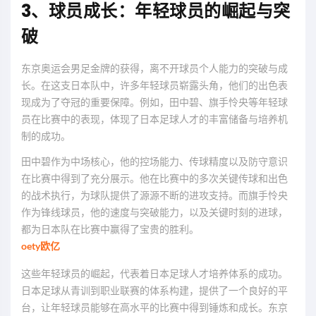
3、球员成长：年轻球员的崛起与突
破
东京奥运会男足金牌的获得，离不开球员个人能力的突破与成
长。在这支日本队中，许多年轻球员崭露头角，他们的出色表
现成为了夺冠的重要保障。例如，田中碧、旗手怜央等年轻球
员在比赛中的表现，体现了日本足球人才的丰富储备与培养机
制的成功。
田中碧作为中场核心，他的控场能力、传球精度以及防守意识
在比赛中得到了充分展示。他在比赛中的多次关键传球和出色
的战术执行，为球队提供了源源不断的进攻支持。而旗手怜央
作为锋线球员，他的速度与突破能力，以及关键时刻的进球，
都为日本队在比赛中赢得了宝贵的胜利。
oety欧亿
这些年轻球员的崛起，代表着日本足球人才培养体系的成功。
日本足球从青训到职业联赛的体系构建，提供了一个良好的平
台，让年轻球员能够在高水平的比赛中得到锤炼和成长。东京