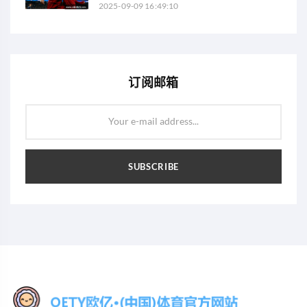
2025-09-09 16:49:10
订阅邮箱
Your e-mail address...
SUBSCRIBE