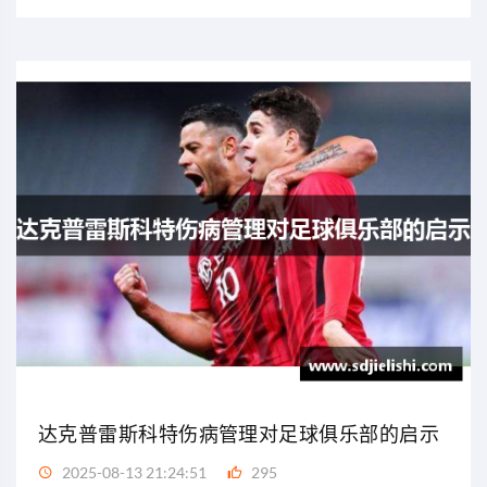
达克普雷斯科特伤病管理对足球俱乐部的启示
2025-08-13 21:24:51
295