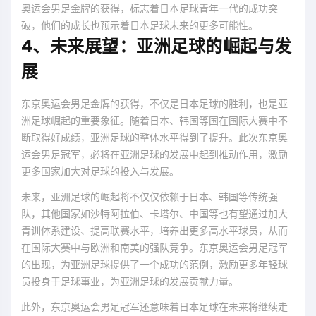
奥运会男足金牌的获得，标志着日本足球青年一代的成功突
破，他们的成长也预示着日本足球未来的更多可能性。
4、未来展望：亚洲足球的崛起与发
展
东京奥运会男足金牌的获得，不仅是日本足球的胜利，也是亚
洲足球崛起的重要象征。随着日本、韩国等国在国际大赛中不
断取得好成绩，亚洲足球的整体水平得到了提升。此次东京奥
运会男足冠军，必将在亚洲足球的发展中起到推动作用，激励
更多国家加大对足球的投入与发展。
未来，亚洲足球的崛起将不仅仅依赖于日本、韩国等传统强
队，其他国家如沙特阿拉伯、卡塔尔、中国等也有望通过加大
青训体系建设、提高联赛水平，培养出更多高水平球员，从而
在国际大赛中与欧洲和南美的强队竞争。东京奥运会男足冠军
的出现，为亚洲足球提供了一个成功的范例，激励更多年轻球
员投身于足球事业，为亚洲足球的发展贡献力量。
此外，东京奥运会男足冠军还意味着日本足球在未来将继续走