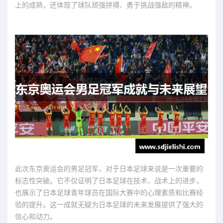
上的成熟，还体现了球队顽强拼搏、勇于挑战强敌的精神。
此次东京奥运会的男足冠军，对于日本足球来说是一次重要的
标志性突破。它不仅证明了日本足球在技术、战术上的进步，
也展示了日本足球青年球员在国际大赛中的心理素质和比赛经
验的提升。这一成就无疑为日本足球的未来发展提供了强大的
信心和动力。