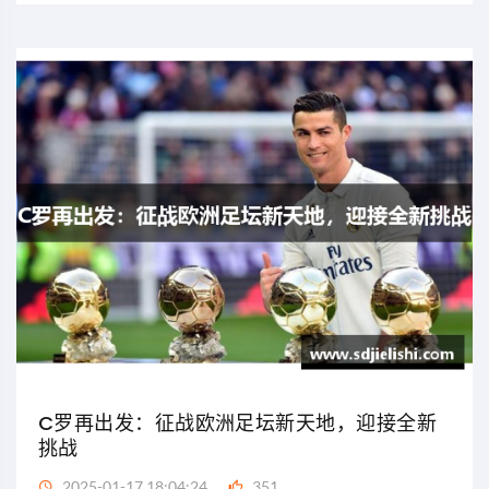
C罗再出发：征战欧洲足坛新天地，迎接全新
挑战
2025-01-17 18:04:24
351