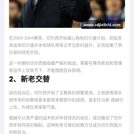
在2003-2004赛季，切尔西开始雄心勃勃的引援计划，但投资
高成本的引援并未给球队带来立竿见影的提升，反而加重了俱
乐部的财务负担。
这一时期的切尔西面临着严峻的挑战，需要在赛场表现和管理
层运作上双管齐下，才能摆脱低谷困境。
2、新老交替
经历低谷后，切尔西开始了主教练的频繁更迭。兰帕德等俱乐
部传奇的执教探索未能带来期望中的成绩，直至托马斯-图赫尔
上任，为球队带来新气象。
图赫尔以其严谨的战术和对年轻球员的信任，成功推动了切尔
西年轻阵容的崛起。这种新老交替的执教方式成为切尔西复兴
的转折点。