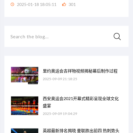
2025-01-18 18:05:11
301
Search the blog...
里约奥运会吉祥物视频揭秘幕后制作过程
2025-09-09 21:18:25
西安奥运会2021开幕式精彩呈现全球文化
盛宴
2025-09-09 19:04:29
英超最新排名揭晓 曼联跌出前四 热刺势头