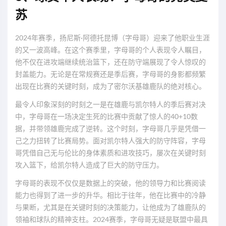
苏
2024年赛季，扬尼斯·阿德托昆博（字母哥）迎来了他职业生涯
的又一波高峰。在这个赛季里，字母哥的个人表现令人瞩目，
他不仅在进攻端继续统治篮下，还在防守端展现了令人惊叹的
封盖能力。无论是在常规赛还是季后赛，字母哥的身影都频繁
出现在比赛的关键时刻，成为了密尔沃基雄鹿队的绝对核心。
最令人印象深刻的时刻之一是在雄鹿与凯尔特人的季后赛对决
中，字母哥在一场决定生死的比赛中贡献了惊人的40+10数
据，并带领雄鹿完成了逆转。这个时刻，字母哥几乎是凭借一
己之力扭转了比赛局势。面对凯尔特人强大的防守阵容，字母
哥凭借自己无与伦比的身体素质和进攻技巧，屡次在关键时刻
攻入篮下，给凯尔特人造成了巨大的防守压力。
字母哥的表现不仅仅是数据上的突破，他的领导力和比赛阅读
能力也得到了进一步的升华。相比于往年，他在比赛中的冷静
与果断，尤其是在关键时刻的决策能力，让他成为了雄鹿队的
领袖和球队的精神支柱。2024赛季，字母哥无疑是联盟中最具