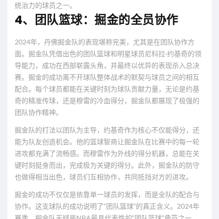
统治力的球员之一。
4、团队篮球：掘金的全员协作
2024年，丹佛掘金队的表现堪称完美，尤其是在团队协作方
面。掘金队凭借出色的团队篮球和明星球员尼科拉·约基奇的领
导能力，成功在西部崭露头角，并最终以优异的表现杀入总决
赛。掘金的成功离不开球队整体战术的默契与球员之间的相互
配合。每个球员都能在关键时刻为球队贡献力量，无论是约基
奇的精准传球，还是穆雷的冷血得分，掘金队都展现了极强的
团队协作精神。
掘金队的打法以团队为主导，约基奇作为核心不仅能得分，还
能为队友创造机会。他的篮球智商让掘金队在比赛中的每一轮
进攻都充满了流畅感。而穆雷作为外线的得分机器，总能在关
键时刻挺身而出，完成极为关键的得分。此外，掘金队的防守
也做得相当出色，球员们互相协作，共同抵挡对方的进攻。
掘金的成功不仅仅是依靠单一球员的发挥，而是全队的配合与
协作。这支球队的成功说明了“团队篮球”的真正含义。2024年
赛季，掘金队无疑是NBA最具代表性的“团队篮球”典范之一。