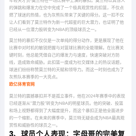
年轻天才贾·莫兰特在一场比赛中上演的暴扣。莫兰特以其惊人
的弹跳和爆发力在空中完成了一个极具观赏性的扣篮，不仅点
燃了球迷的热情，也为灰熊队带来了关键的得分。这一扣不仅
让人们看到了莫兰特作为新一代超星的巨大潜力，也证明了他
已经从一位潜力股转变为NBA的顶级球员之一。
莫兰特的暴扣不仅仅是一次单纯的得分动作，更是展现了他在
比赛中对时机的敏锐把握与对篮球比赛的全能理解。在比赛关
键时刻，他总能凭借自己的爆发力与速度，快速突破对方防
线，造成致命威胁。此扣篮一度成为社交媒体上的热议话题，
球迷们纷纷称赞莫兰特的天赋和领导力。而这一时刻也成为了
灰熊队本赛季的一大亮点。
欧亿体育官网
莫兰特的震撼暴扣并不是孤立事件，他在2024年赛季中的表现
已经逐渐从“潜力股”转变为NBA的明星球员。他的突破、投篮
和场上视野都得到了大幅度提升，而这个暴扣正是他全面进步
的一个缩影。在未来的赛季中，莫兰特无疑会成为NBA最具观
赏性和威胁性的球员之一。
3、球员个人表现：字母哥的完美复