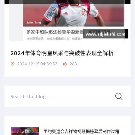
2024年体育明星风采与突破性表现全解析
2024-12-15 04:56:53
263
Search the blog...
里约奥运会吉祥物视频揭秘幕后制作过程