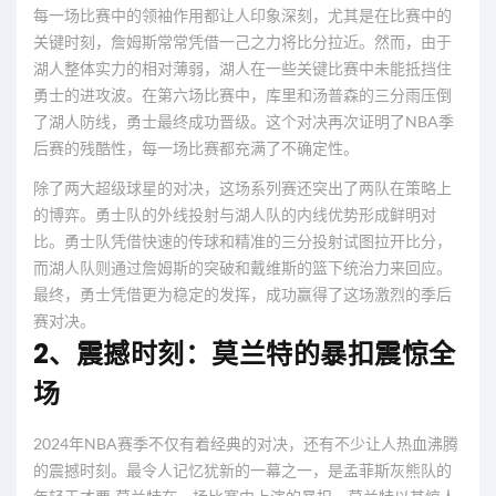
每一场比赛中的领袖作用都让人印象深刻，尤其是在比赛中的
关键时刻，詹姆斯常常凭借一己之力将比分拉近。然而，由于
湖人整体实力的相对薄弱，湖人在一些关键比赛中未能抵挡住
勇士的进攻波。在第六场比赛中，库里和汤普森的三分雨压倒
了湖人防线，勇士最终成功晋级。这个对决再次证明了NBA季
后赛的残酷性，每一场比赛都充满了不确定性。
除了两大超级球星的对决，这场系列赛还突出了两队在策略上
的博弈。勇士队的外线投射与湖人队的内线优势形成鲜明对
比。勇士队凭借快速的传球和精准的三分投射试图拉开比分，
而湖人队则通过詹姆斯的突破和戴维斯的篮下统治力来回应。
最终，勇士凭借更为稳定的发挥，成功赢得了这场激烈的季后
赛对决。
2、震撼时刻：莫兰特的暴扣震惊全
场
2024年NBA赛季不仅有着经典的对决，还有不少让人热血沸腾
的震撼时刻。最令人记忆犹新的一幕之一，是孟菲斯灰熊队的