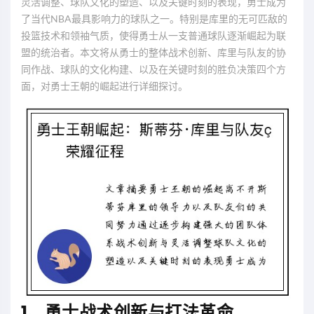
灵活调整、球队文化的塑造、以及关键时刻的表现，勇士成为
了当代NBA最具影响力的球队之一。特别是库里的无可匹敌的
投篮技术和领袖气质，使得勇士从一支普通球队逐渐崛起为联
盟的统治者。本文将从勇士的整体战术创新、库里与队友的协
同作战、球队的文化构建、以及在关键时刻的胜负决策四个方
面，对勇士王朝的崛起进行详细探讨。
1、勇士战术创新与打法革命