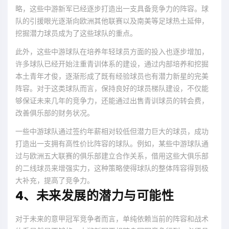
略，这些中游新军已经逐步打造出一支具备竞争力的阵容。球
队的引援眼光逐渐向欧洲其他联赛以及南美等足球热土延伸，
挖掘潜力球员成为了这些球队的重点。
此外，这些中游球队在培养年轻球员方面的投入也逐步增加，
许多球队已经开始注重青训体系的建设，通过内部培养和挖掘
本土青年才俊，逐渐形成了既有经验球员也有潜力新星的完美
阵容。对于这类球队而言，保持良好的球员梯队建设，不仅能
够保证未来几年的竞争力，还能通过出售青训球员的转会费，
改善俱乐部的财务状况。
一些中游球队通过签约年薪相对较低但潜力巨大的球员，成功
打造出一支拥有高性价比阵容的球队。例如，某些中游球队通
过与欧洲五大联赛的俱乐部建立合作关系，借用这些大俱乐部
的二线球员来增强实力，这种策略使得球队的整体阵容得到极
大补充，提高了竞争力。
4、未来发展的潜力与可能性
对于未来的意甲冠军竞争者而言，单纯依赖当前的阵容和战术