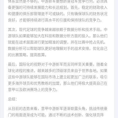
体系显然是不够的。中游新军要想跻身冠军竞争行列，必须具
备更强的可持续发展能力和长远规划。首先，稳定的财政收入
和健康的俱乐部管理是不可或缺的。只有确保球队的财务状况
良好，才能够持续进行高水平的引援和保持球队的竞争力。
其次，现代足球的竞争越来越依赖于数据分析和技术手段。中
游球队如果能够加大在科技和数据分析方面的投入，那么他们
就能在战术层面进行更加精准的调整，并在比赛中抢占先机。
数据分析可以帮助球队更好地理解对手的战术安排，优化自己
的比赛策略，提高胜算。
最后，国际化的视野对于中游新军而言同样至关重要。随着全
球化进程的推进，越来越多的顶级球员来自于世界各地。如果
这些中游球队能够在国际市场上建立起更加广泛的联系，吸引
更多海外球员和优秀教练的加盟，那么他们将极大提高自己在
意甲以及欧洲赛场上的竞争力。
总结：
从目前的态势来看，意甲中游新军逐渐崭露头角，挑战传统豪
门的局面逐渐成为可能。通过不断的战术创新、强化球员阵