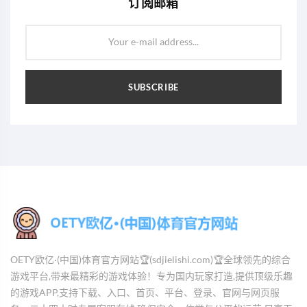
订阅邮箱
Your e-mail address...
SUBSCRIBE
OETY欧亿·(中国)体育官方网站🏆(sdjielishi.com)🏆全球领先的综合
游戏平台,带来最精彩的游戏体验！专为国内玩家打造,提供顶级乐趣
的游戏APP,支持下载、入口、首页、平台、登录、官网与网页服