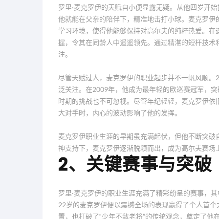
罗里·麦克罗伊的天赋自小便显露无疑。从他四岁开
他就能在父亲的陪伴下，精准地击打小球。麦克罗伊
学习环境，使得他能够保持对高尔夫的纯粹热爱。在
握，令其在同龄人中遥遥领先。通过精湛的短杆技术
注。
尽管天赋过人，麦克罗伊的职业起步并不一帆风顺。2
泛关注。在2009年，他成为最年轻的欧巡赛冠军，
时期的挑战也不可忽视。尽管年纪轻轻，麦克罗伊依
大对手时，内心的波动影响了他的发挥。
麦克罗伊职业生涯的早期虽充满起伏，但他不断突破
神支持下，麦克罗伊逐渐脱颖而出，成为高尔夫赛场
2、关键赛事与突破
罗里·麦克罗伊的职业生涯充满了精彩纷呈的赛事，其
22岁的麦克罗伊便以震撼全场的表现赢得了个人首
置，也打破了“少年不敌老将”的传统观念，奠定了他