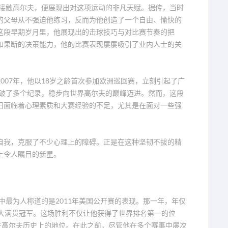
始接触高尔夫，便展现出对这项运动的非凡天赋。据传，当时
的父母从不强迫他练习，反而为他创造了一个自由、愉快的
这段早期岁月里，他展现出的击球技巧与对比赛节奏的把
和果断的决策能力，他的比赛表现屡屡吸引了业内人士的关
007年，他以18岁之龄首次参加欧洲巡回赛，立刻引起了广
突破了多个纪录，稳步向世界高尔夫的巅峰迈进。然而，这段
旧面临着心理素质和大赛经验的不足，尤其是在面对一些强
自我，克服了不少心理上的障碍。正是在这种坚韧不拔的精
上令人瞩目的新星。
中最为人称道的是2011年美国公开赛的表现。那一年，年仅
个大满贯冠军。这场胜利不仅让他获得了世界排名第一的位
在高尔夫历史上的地位。在此之前，尽管他在多个赛事中屡次