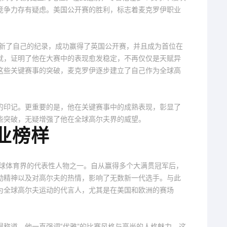
竞争力存有疑虑。美国公开赛的胜利，标志着麦克罗伊职业
刷新了自己的纪录，成功赢得了英国公开赛，并且成为首位在
一成就，证明了他在大赛中的表现愈发稳定，不再仅仅是天赋异
这些关键赛事的突破，麦克罗伊逐步建立了自己作为全球高
的印记。更重要的是，他在关键赛事中的成熟表现，彰显了
些突破，无疑增强了他在全球高尔夫界的威望。
业榜样
全球体育界的代表性人物之一。自从赢得多个大满贯冠军后，
动精神以及对高尔夫的热情，影响了无数新一代选手。与此
为全球高尔夫运动的代言人，尤其是在美国和欧洲的赛场
称道。他一直强调“优雅”的比赛风格与高尚的人格魅力，这