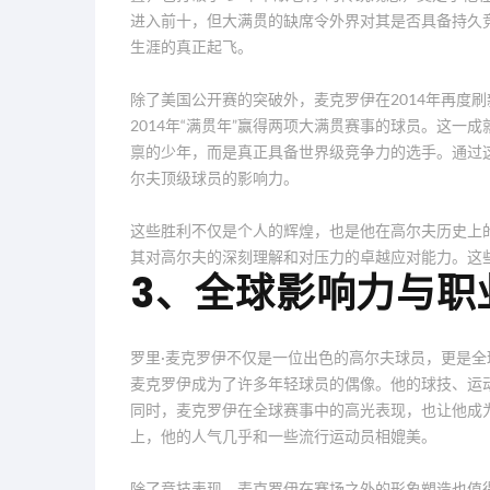
进入前十，但大满贯的缺席令外界对其是否具备持久
生涯的真正起飞。
除了美国公开赛的突破外，麦克罗伊在2014年再度
2014年“满贯年”赢得两项大满贯赛事的球员。这
禀的少年，而是真正具备世界级竞争力的选手。通过
尔夫顶级球员的影响力。
这些胜利不仅是个人的辉煌，也是他在高尔夫历史上
其对高尔夫的深刻理解和对压力的卓越应对能力。这
3、全球影响力与职
罗里·麦克罗伊不仅是一位出色的高尔夫球员，更是
麦克罗伊成为了许多年轻球员的偶像。他的球技、运
同时，麦克罗伊在全球赛事中的高光表现，也让他成
上，他的人气几乎和一些流行运动员相媲美。
除了竞技表现，麦克罗伊在赛场之外的形象塑造也值得