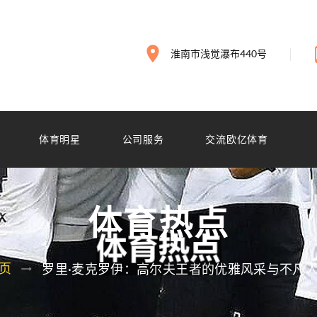
淮南市浅觉瀑布440号
体育明星
公司服务
交流欧亿体育
体育热点
页
罗里·麦克罗伊：高尔夫王者的优雅风采与不凡