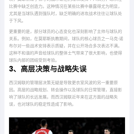
比赛中缺乏创造力。这种情况在某些比赛中暴露得尤为明显，
尤其是当球队遇到强队时，缺乏明确的进攻战术往往让球队处
于下风。
更重要的是，部分球员的心态变化也深刻影响了主帅与球队的
关系。例如，在莫耶斯执教期间，球队的核心球员之一马克·诺
布尔对一些战术安排表示质疑，并在公开场合多次表达不满。
这种不和谐的声音给球队的整体士气带来了很大影响，也使得
球队内部的团结受到考验。
3、高层决策与战略失误
西汉姆联的管理层决策无疑是导致更衣室风波的另一重要原
因。高层的战略规划、转会操作以及球队的日常管理，直接影
响了球队的长远发展。而西汉姆联近年来在这方面的战略失
误，也对球队的稳定性造成了影响。