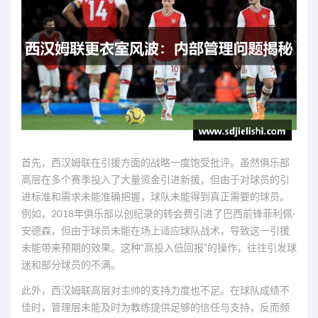
首先，西汉姆联在引援方面的战略一度饱受批评。虽然俱乐部
高层在多个赛季投入了大量资金引进新援，但由于对球员的引
进标准和需求未能准确把握，球队未能得到真正需要的球员。
例如，2018年俱乐部以创纪录的转会费引进了巴西前锋菲利佩·
安德森，但由于球员未能在场上适应球队战术，导致这一引援
未能带来预期的效果。这种“高投入低回报”的操作，往往引发球
迷和部分球员的不满。
此外，西汉姆联高层对主帅的支持力度也不足。在球队成绩不
佳时，管理层未能及时为教练提供足够的信任与支持，反而频