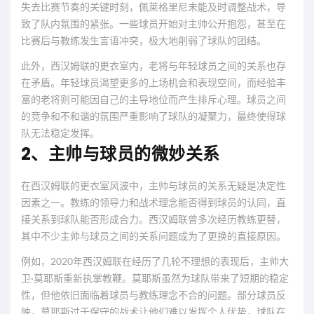
失去比赛节奏的关键时刻，佩莱格里尼未能及时调整战术，导
致了队内氛围的紧张。一些球员开始对主帅公开抱怨，甚至在
比赛后与教练发生言语冲突，极大地削弱了球队的团结。
此外，西汉姆联的更衣室内，老将与年轻球员之间的关系也存
在矛盾。年轻球员渴望更多的上场机会和表现空间，而经验丰
富的老将则可能因自己的主导地位而产生排斥心理。球员之间
的竞争和不和谐的氛围严重影响了球队的凝聚力，最终使得球
队无法稳定发挥。
2、主帅与球员的微妙关系
在西汉姆联的更衣室风波中，主帅与球员的关系无疑是决定性
因素之一。教练的领导力和战术理念能否得到球员的认同，直
接关系到球队能否形成合力。西汉姆联曾多次经历教练更替，
其中不少主帅与球员之间的关系问题成为了更换的直接原因。
例如，2020年西汉姆联在经历了几轮不理想的表现后，主帅大
卫·莫耶斯重新执掌教鞭。莫耶斯虽然为球队带来了短期的稳定
性，但他依旧面临着球员与教练理念不合的问题。部分球员反
映，莫耶斯过于保守的战术让他们难以发挥个人优势，球队在