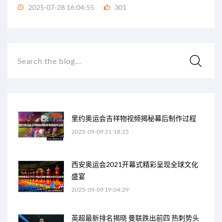
2025-07-28 16:04:55
301
Search the blog...
里约奥运会吉祥物视频揭秘幕后制作过程
2025-09-09 21:18:25
西安奥运会2021开幕式精彩呈现全球文化
盛宴
2025-09-09 19:04:29
英超最新排名揭晓 曼联跌出前四 热刺势头