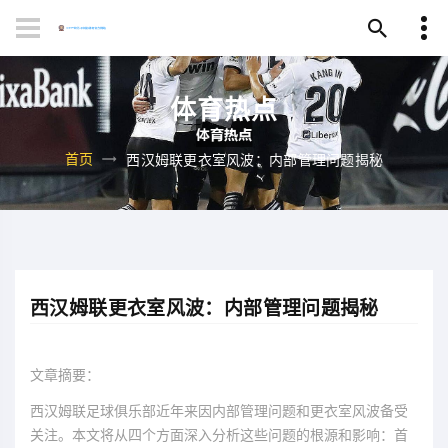
体育热点
首页
西汉姆联更衣室风波：内部管理问题揭秘
西汉姆联更衣室风波：内部管理问题揭秘
文章摘要：
西汉姆联足球俱乐部近年来因内部管理问题和更衣室风波备受
关注。本文将从四个方面深入分析这些问题的根源和影响：首