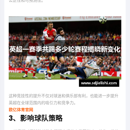
公正性和可预测性。
这种竞技性的提升不仅对球迷和俱乐部有利，也能进一步提升
英超在全球范围内的吸引力和竞争力。
欧亿体育官网
3、影响球队策略