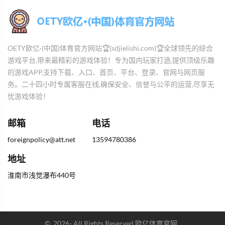
OETY欧亿·(中国)体育官方网站🏆(sdjielishi.com)🏆全球领先的综合
游戏平台,带来最精彩的游戏体验！专为国内玩家打造,提供顶级乐趣
的游戏APP,支持下载、入口、首页、平台、登录、官网与网页服
务。二十四小时专属客服在线,确保安全、信誉与公平的运营,尽享无
忧游戏体验！
邮箱
电话
foreignpolicy@att.net
13594780386
地址
淮南市浅觉瀑布440号
©
2026
- All Rights Reserved
欧亿体育官网
.