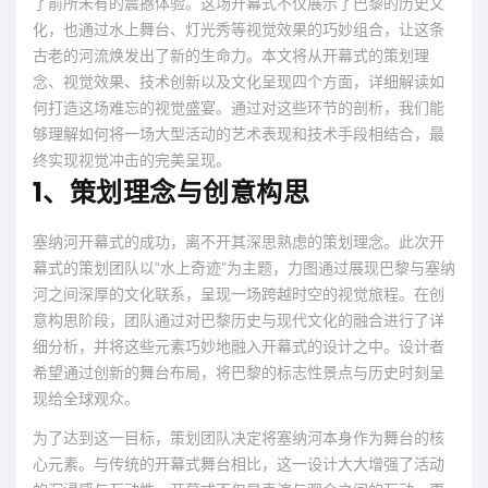
了前所未有的震撼体验。这场开幕式不仅展示了巴黎的历史文
化，也通过水上舞台、灯光秀等视觉效果的巧妙组合，让这条
古老的河流焕发出了新的生命力。本文将从开幕式的策划理
念、视觉效果、技术创新以及文化呈现四个方面，详细解读如
何打造这场难忘的视觉盛宴。通过对这些环节的剖析，我们能
够理解如何将一场大型活动的艺术表现和技术手段相结合，最
终实现视觉冲击的完美呈现。
1、策划理念与创意构思
塞纳河开幕式的成功，离不开其深思熟虑的策划理念。此次开
幕式的策划团队以“水上奇迹”为主题，力图通过展现巴黎与塞纳
河之间深厚的文化联系，呈现一场跨越时空的视觉旅程。在创
意构思阶段，团队通过对巴黎历史与现代文化的融合进行了详
细分析，并将这些元素巧妙地融入开幕式的设计之中。设计者
希望通过创新的舞台布局，将巴黎的标志性景点与历史时刻呈
现给全球观众。
为了达到这一目标，策划团队决定将塞纳河本身作为舞台的核
心元素。与传统的开幕式舞台相比，这一设计大大增强了活动