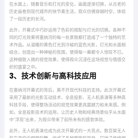
在水面上，随着音乐和灯光的变化，画面逐渐切换，从古老的
历史画卷到现代城市的快节奏生活，观众仿佛穿越时空，体验
了一段历史的长河。
此外，开幕式中巧妙运用了色彩的搭配与灯光的切换。各种不
同的灯光效果将塞纳河的每一处景致都打造成了一个独特的艺
术作品。从温暖的黄色灯光到冷峻的蓝色光影，灯光和水面相
结合，创造出一种神秘的氛围，使得每一幕都令人惊叹不已。
这种细致入微的视觉效果，使得观众沉浸在这场视觉与情感交
织的盛宴之中。
3、技术创新与高科技应用
在塞纳河开幕式的背后，离不开现代科技的支持。此次开幕式
采用了最新的光影互动技术、全息投影、无人机表演等多种高
科技手段，使得整场活动的视觉效果更具震撼力和未来感。例
如，全息投影技术的运用，让历史人物和经典场景似乎从水面
中“浮现”出来，为观众带来了前所未有的感官体验。
此外，无人机表演也成为此次开幕式的一大亮点。数百架无人
机在夜空中翩翩起舞，组成了各种图案和符号，打破了传统烟