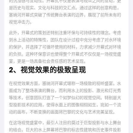
的沉浸感与互动性。开幕式不仅是表演与观众之间的互动，更
是历史与现实、文化与科技的交汇点。通过这样的创意构思，
塞纳河开幕式突破了传统舞台表演的边界，展现了前所未有的
视觉冲击力。
此外，开幕式的策划还特别注重环保与可持续性的理念。考虑
到水上活动的特殊性，团队在设计过程中充分考虑了对水环境
的保护，并选择了可循环使用的材料，力求减少开幕式对环境
的负担。这种环保意识也使得整个开幕式不仅仅是一场视觉盛
宴，更是一场具备社会责任感的艺术呈现。
2、视觉效果的极致呈现
在视觉效果方面，塞纳河开幕式堪称一场极致的视听盛宴。水
面成为了整场表演的舞台，而利用水上的投影、激光和灯光秀
等技术，创意团队打造了一个如梦似幻的视觉空间。特别是大
型投影技术的应用，使得水面上的图像栩栩如生，宛如一个流
动的画布，不断变换的画面将巴黎的文化与艺术完美呈现。
在这场视觉盛宴中，最引人注目的莫过于巨型投影与水上舞台
的结合。巨大的水上屏幕将巴黎的标志性建筑和历史事件投影